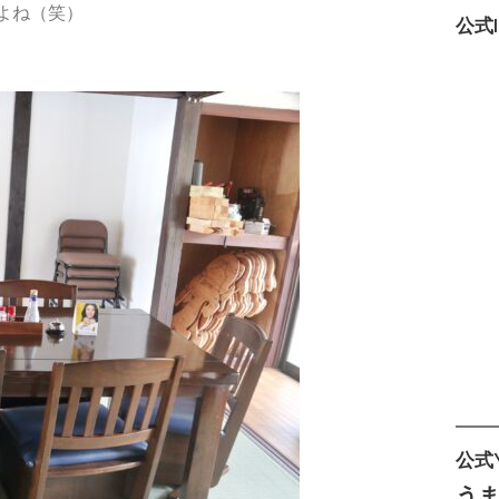
よね（笑）
公式I
公式Y
う