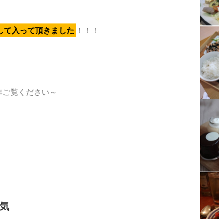
して入って頂きました
！！！
非ご覧ください～
気