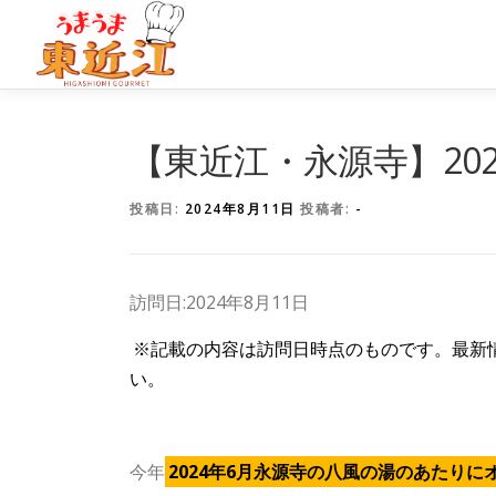
コ
ン
テ
ン
ツ
【東近江・永源寺】20
へ
ス
投稿日:
2024年8月11日
投稿者:
-
キ
ッ
プ
訪問日:2024年8月11日
※記載の内容は訪問日時点のものです。最新
い。
今年
2024年6月永源寺の八風の湯のあたりに