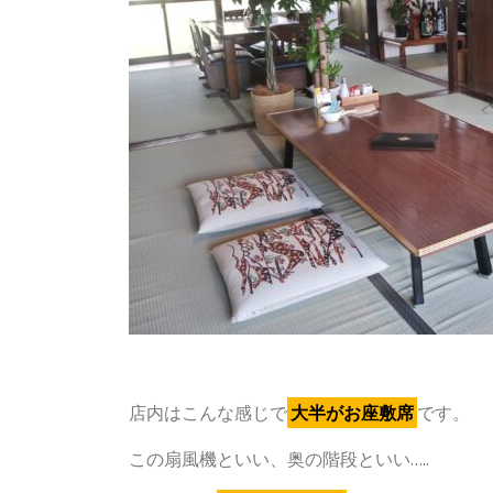
店内はこんな感じで
大半がお座敷席
です。
この扇風機といい、奥の階段といい…..