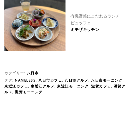
有機野菜にこだわるランチ
ビュッフェ
ミモザキッチン
カテゴリー:
八日市
タグ:
NAMELESS
,
八日市カフェ
,
八日市グルメ
,
八日市モーニング
,
東近江カフェ
,
東近江グルメ
,
東近江モーニング
,
滋賀カフェ
,
滋賀グ
ルメ
,
滋賀モーニング