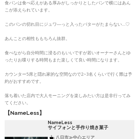
食パンは食べ応えがある厚みがしっかりとしたパンで横にはあん
こが添えられています。
このパンの切れ目にジュワ―っと入ったバターがたまらない…♡
あんことの相性ももちろん抜群。
食べながら自分時間に浸るのもいいですが若いオーナーさんとゆ
ったりお喋りする時間もまた楽しくて良い時間になります。
カウンター5席と隠れ家的な空間なので2~3名くらいで行く際は予
約がおすすめです。
落ち着いた店内で大人モーニングを楽しみたい方は是非行ってみ
てください。
【NameLess】
NameLess
サイフォンと手作り焼き菓子
八日市≫中心エリア