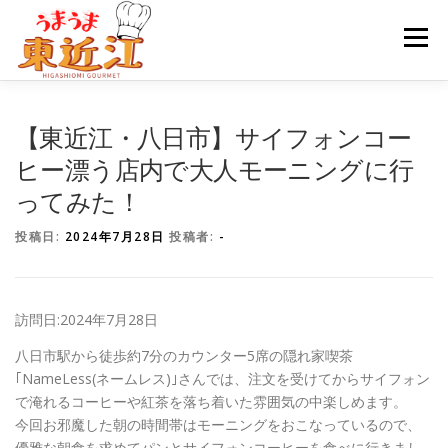
コ
ン
メニュ
テ
ン
ツ
HOME
グルメ記事
カテゴリーから選ぶ
へ
【東近江・八日市】サイフォンコー
ス
ヒー漂う店内で大人モーニングに行
キ
ってみた！
ッ
情報誌配布場所
お問い合わせ
プ
投稿日:
2024年7月28日
投稿者:
-
訪問日:2024年7月28日
八日市駅から徒歩約7分のカウンター5席の隠れ家喫茶
｢NameLess(ネームレス)｣さんでは、注文を受けてからサイフォン
で淹れるコーヒーや紅茶を落ち着いた雰囲気の中楽しめます。
今回お邪魔した朝の時間帯はモーニングをおこなっているので、
優雅な朝食を求めてパンとサイフォンコーヒーを食べに行きまし