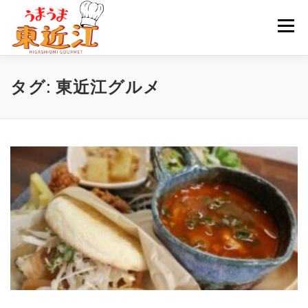
コ
ン
メニュ
テ
ン
ツ
HOME
グルメ記事
カテゴリーから選ぶ
タグ:
東近江グルメ
へ
ス
キ
ッ
情報誌配布場所
お問い合わせ
プ